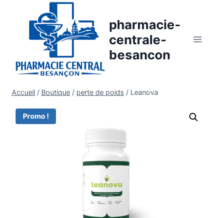
Aller
au
pharmacie-
contenu
centrale-
besancon
Accueil
/
Boutique
/
perte de poids
/
Leanova
Promo !