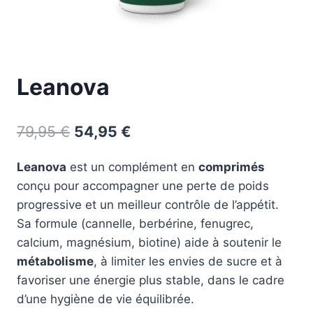
Leanova
Le
Le
79,95
€
54,95
€
prix
prix
Leanova
est un complément en
comprimés
initial
actuel
conçu pour accompagner une perte de poids
était :
est :
progressive et un meilleur contrôle de l’appétit.
79,95 €.
54,95 €.
Sa formule (cannelle, berbérine, fenugrec,
calcium, magnésium, biotine) aide à soutenir le
métabolisme
, à limiter les envies de sucre et à
favoriser une énergie plus stable, dans le cadre
d’une hygiène de vie équilibrée.