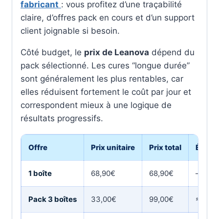
fabricant
: vous profitez d’une traçabilité
claire, d’offres pack en cours et d’un support
client joignable si besoin.
Côté budget, le
prix de Leanova
dépend du
pack sélectionné. Les cures “longue durée”
sont généralement les plus rentables, car
elles réduisent fortement le coût par jour et
correspondent mieux à une logique de
résultats progressifs.
Offre
Prix unitaire
Prix total
Écono
1 boîte
68,90€
68,90€
—
Pack 3 boîtes
33,00€
99,00€
≈ 107,