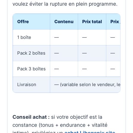
voulez éviter la rupture en plein programme.
Offre
Contenu
Prix total
Prix / boît
1 boîte
—
—
—
Pack 2 boîtes
—
—
—
Pack 3 boîtes
—
—
—
Livraison
— (variable selon le vendeur, le pays
Conseil achat :
si votre objectif est la
constance (tonus + endurance + vitalité
intime), privilégiez un
achat Libogenix site