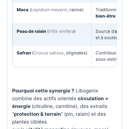
Maca
(
Lepidium meyenii
, racine)
Traditionnelleme
bien-être sexue
Peau de raisin
(
Vitis vinifera
)
Source d’
antiox
et à soutenir l’éq
Safran
(
Crocus sativus
, stigmates)
Contribue à l’
éq
sous-estimé quand
Pourquoi cette synergie ?
Libogenix
combine des actifs orientés
circulation +
énergie
(citrulline, carnitine), des extraits
“
protection & terrain
” (pin, raisin) et des
plantes ciblées