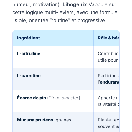
humeur, motivation).
Libogenix
s’appuie sur
cette logique multi-leviers, avec une formule
lisible, orientée “routine” et progressive.
Ingrédient
Rôle & bénéfice
L-citrulline
Contribue au so
utile pour acco
L-carnitine
Participe au
mét
l’
endurance
et 
Écorce de pin
(
Pinus pinaster
)
Apporte un sou
la vitalité quand 
Mucuna pruriens
(graines)
Plante reconnue
souvent associé