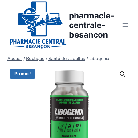
Aller
au
pharmacie-
contenu
centrale-
besancon
Accueil
/
Boutique
/
Santé des adultes
/
Libogenix
Promo !