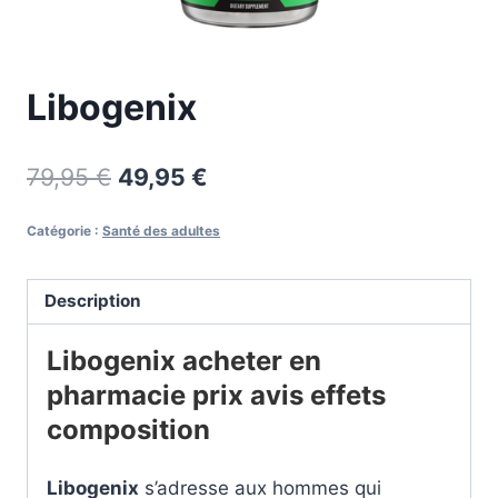
Libogenix
Le
Le
79,95
€
49,95
€
prix
prix
Catégorie :
Santé des adultes
initial
actuel
était :
est :
Description
79,95 €.
49,95 €.
Libogenix acheter en
pharmacie prix avis effets
composition
Libogenix
s’adresse aux hommes qui