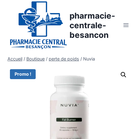
Aller
au
pharmacie-
contenu
centrale-
besancon
Accueil
/
Boutique
/
perte de poids
/
Nuvia
Promo !