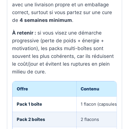
avec une livraison propre et un emballage
correct, surtout si vous partez sur une cure
de
4 semaines minimum
.
À retenir :
si vous visez une démarche
progressive (perte de poids + énergie +
motivation), les packs multi-boîtes sont
souvent les plus cohérents, car ils réduisent
le coût/jour et évitent les ruptures en plein
milieu de cure.
Offre
Contenu
P
Pack 1 boîte
1 flacon (capsules)
S
Pack 2 boîtes
2 flacons
S