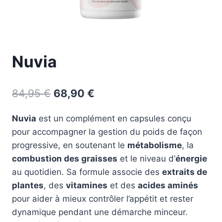
Nuvia
Le
Le
84,95
€
68,90
€
prix
prix
Nuvia
est un complément en capsules conçu
initial
actuel
pour accompagner la gestion du poids de façon
était :
est :
progressive, en soutenant le
métabolisme
, la
84,95 €.
68,90 €.
combustion des graisses
et le niveau d’
énergie
au quotidien. Sa formule associe des
extraits de
plantes
, des
vitamines
et des
acides aminés
pour aider à mieux contrôler l’appétit et rester
dynamique pendant une démarche minceur.