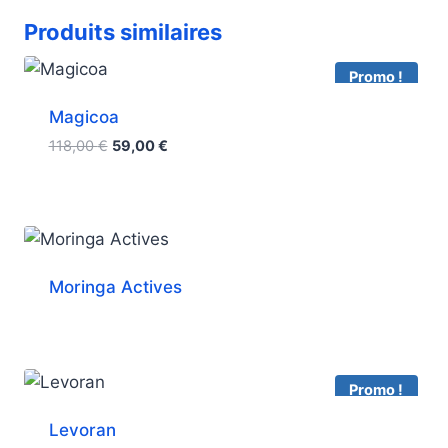
Produits similaires
Promo !
Magicoa
Le
Le
118,00
€
59,00
€
prix
prix
initial
actuel
était :
est :
118,00 €.
59,00 €.
Moringa Actives
Promo !
Levoran