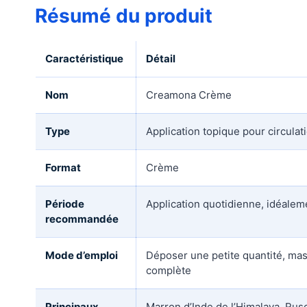
Résumé du produit
Caractéristique
Détail
Nom
Creamona Crème
Type
Application topique pour circulat
Format
Crème
Période
Application quotidienne, idéaleme
recommandée
Mode d’emploi
Déposer une petite quantité, mas
complète
Principaux
Marron d’Inde de l’Himalaya, Rusc