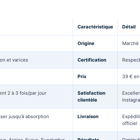
Caractéristique
Détail
Origine
Marché
ion et varices
Certification
Respect
Prix
39 € en
nt 2 à 3 fois/par jour
Satisfaction
Excelle
clientèle
Instagr
ser jusqu’à absorption
Livraison
Expéditi
officiel
us, Arnica, Fucus, Eucalyptus,
Résultats
Diminut