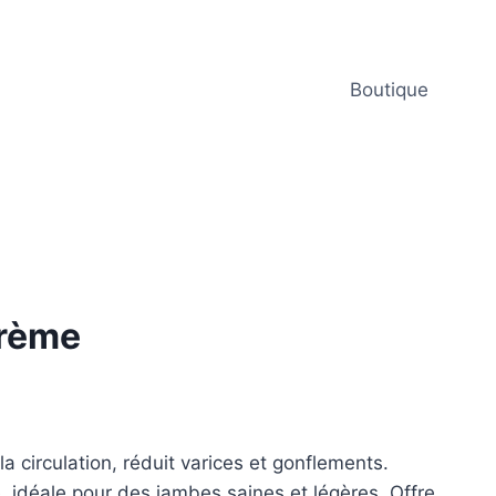
Boutique
rème
 circulation, réduit varices et gonflements.
e, idéale pour des jambes saines et légères. Offre