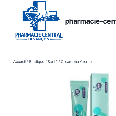
Aller
au
contenu
pharmacie-cen
Accueil
/
Boutique
/
Santé
/
Creamona Crème