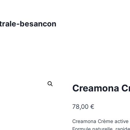
trale-besancon
Creamona C
78,00
€
Creamona Crème active la
Formule naturelle, rapid