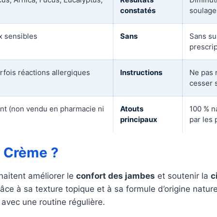
constatés
soulage
x sensibles
Sans
Sans su
prescri
rfois réactions allergiques
Instructions
Ne pas 
cesser s
ant (non vendu en pharmacie ni
Atouts
100 % na
principaux
par les
a Crème ?
haitent améliorer le
confort des jambes
et soutenir la
c
ce à sa texture topique et à sa formule d’origine natur
 avec une routine régulière.