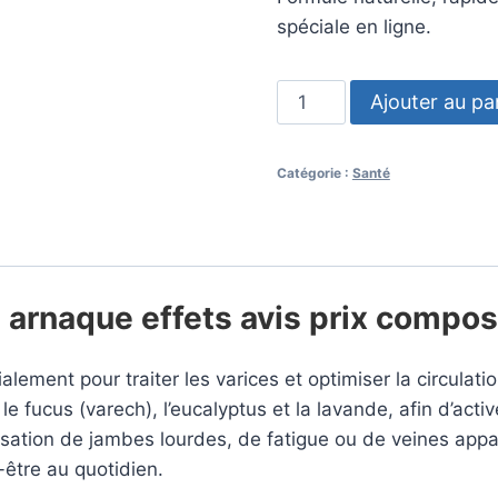
spéciale en ligne.
quantité
Ajouter au pa
de
Creamona
Catégorie :
Santé
Crème
arnaque effets avis prix compos
ment pour traiter les varices et optimiser la circulatio
le fucus (varech), l’eucalyptus et la lavande, afin d’activ
sensation de jambes lourdes, de fatigue ou de veines ap
être au quotidien.