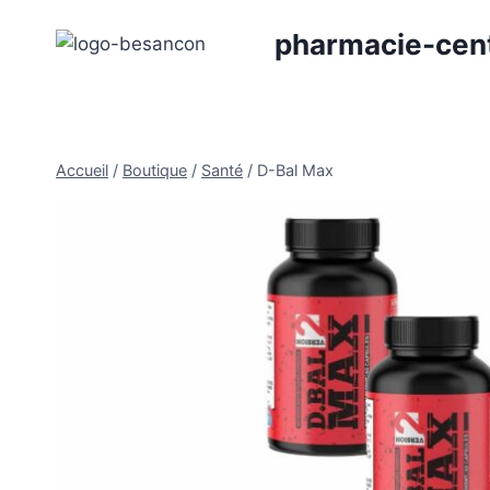
Aller
pharmacie-cen
au
contenu
Accueil
/
Boutique
/
Santé
/
D-Bal Max