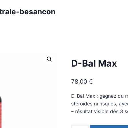
trale-besancon
D-Bal Max
78,00
€
D-Bal Max : gagnez du m
stéroïdes ni risques, av
– résultat visible dès 3 