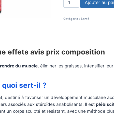
quantité
Ajouter au pa
de
D-
Catégorie :
Santé
Bal
Max
e effets avis prix composition
rendre du muscle
, éliminer les graisses, intensifier l
quoi sert-il ?
, destiné à favoriser un développement musculaire accél
ers associés aux stéroïdes anabolisants. Il est
plébisci
nt un corps sculpté et résistant, avec une méthode plus