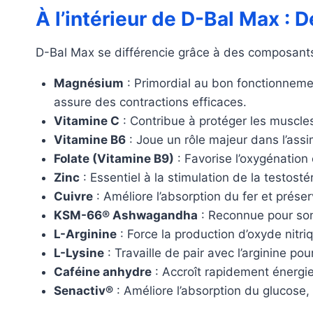
À l’intérieur de D-Bal Max : 
D-Bal Max se différencie grâce à des composants
Magnésium
: Primordial au bon fonctionnement
assure des contractions efficaces.
Vitamine C
: Contribue à protéger les muscles 
Vitamine B6
: Joue un rôle majeur dans l’assim
Folate (Vitamine B9)
: Favorise l’oxygénation 
Zinc
: Essentiel à la stimulation de la testos
Cuivre
: Améliore l’absorption du fer et préser
KSM-66® Ashwagandha
: Reconnue pour son 
L-Arginine
: Force la production d’oxyde nitri
L-Lysine
: Travaille de pair avec l’arginine po
Caféine anhydre
: Accroît rapidement énergie
Senactiv®
: Améliore l’absorption du glucose, 