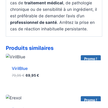
cas de
traitement médical
, de pathologie
chronique ou de sensibilité à un ingrédient, il
est préférable de demander l’avis d’un
professionnel de santé
. Arrêtez la prise en
cas de réaction inhabituelle persistante.
Produits similaires
Promo !
VirilBlue
Le
Le
79,95
€
69,95
€
prix
prix
initial
actuel
était :
est :
79,95 €.
69,95 €.
Promo !