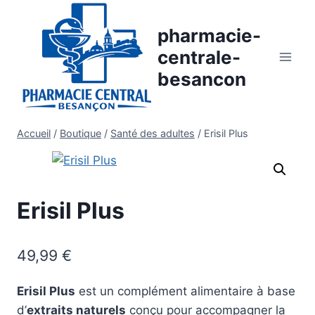
Aller
au
pharmacie-
contenu
centrale-
besancon
Accueil
/
Boutique
/
Santé des adultes
/
Erisil Plus
Erisil Plus
49,99
€
Erisil Plus
est un complément alimentaire à base
d’
extraits naturels
conçu pour accompagner la