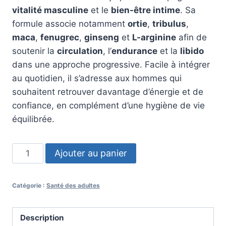
vitalité masculine
et le
bien-être intime
. Sa
formule associe notamment
ortie
,
tribulus
,
maca
,
fenugrec
,
ginseng
et
L-arginine
afin de
soutenir la
circulation
, l’
endurance
et la
libido
dans une approche progressive. Facile à intégrer
au quotidien, il s’adresse aux hommes qui
souhaitent retrouver davantage d’énergie et de
confiance, en complément d’une hygiène de vie
équilibrée.
quantité
Ajouter au panier
de
Erisil
Catégorie :
Santé des adultes
Plus
Description