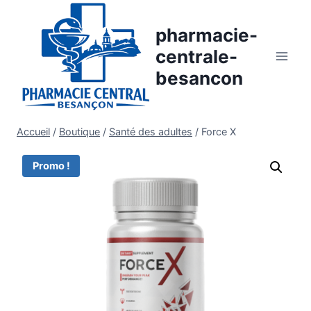
Aller
au
pharmacie-
contenu
centrale-
besancon
Accueil
/
Boutique
/
Santé des adultes
/
Force X
Promo !