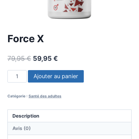
Force X
Le
Le
79,95
€
59,95
€
prix
prix
quantité
Ajouter au panier
initial
actuel
de
était :
est :
Force
Catégorie :
Santé des adultes
X
79,95 €.
59,95 €.
Description
Avis (0)