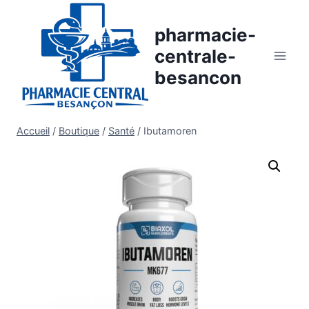
Aller
au
pharmacie-
contenu
centrale-
besancon
Accueil
/
Boutique
/
Santé
/
Ibutamoren