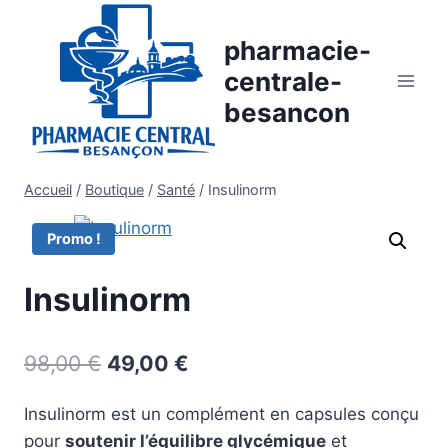
Aller
au
pharmacie-
contenu
centrale-
besancon
Accueil
/
Boutique
/
Santé
/
Insulinorm
Promo !
Insulinorm
Le
Le
98,00
€
49,00
€
prix
prix
Insulinorm est un complément en capsules conçu
initial
actuel
pour
soutenir l’équilibre glycémique
et