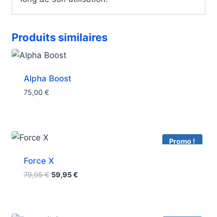
Produits similaires
Alpha Boost
75,00
€
Promo !
Force X
Le
Le
79,95
€
59,95
€
prix
prix
initial
actuel
était :
est :