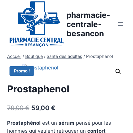
Aller
au
pharmacie-
contenu
centrale-
besancon
Accueil
/
Boutique
/
Santé des adultes
/
Prostaphenol
Promo !
Prostaphenol
Le
Le
79,00
€
59,00
€
prix
prix
Prostaphénol
est un
sérum
pensé pour les
initial
actuel
hommes qui veulent retrouver un
confort