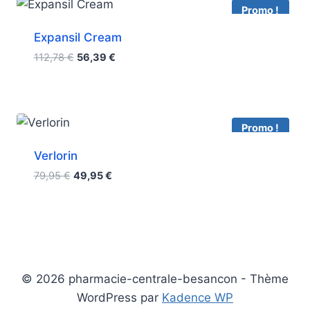
79,95 €.
59,95 €.
Promo !
Expansil Cream
Le
Le
112,78
€
56,39
€
prix
prix
initial
actuel
était :
est :
112,78 €.
56,39 €.
Promo !
Verlorin
Le
Le
79,95
€
49,95
€
prix
prix
initial
actuel
était :
est :
79,95 €.
49,95 €.
© 2026 pharmacie-centrale-besancon - Thème
WordPress par
Kadence WP