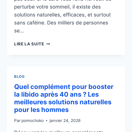
perturbe votre sommeil, il existe des
solutions naturelles, efficaces, et surtout
sans caféine. Des milliers de personnes
se…
COMPLÉMENT
LIRE LA SUITE
POUR
CONCENTRATION
ET
VIGILANCE
SANS
BLOG
CAFÉINE
Quel complément pour booster
:
LES
la libido après 40 ans ? Les
MEILLEURES
meilleures solutions naturelles
ALTERNATIVES
pour les hommes
NATURELLES
EN
Par
pomochoko
janvier 24, 2026
2026