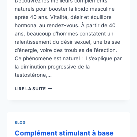
Découvrez les meilleurs compléments
naturels pour booster la libido masculine
après 40 ans. Vitalité, désir et équilibre
hormonal au rendez-vous. À partir de 40
ans, beaucoup d’hommes constatent un
ralentissement du désir sexuel, une baisse
d’énergie, voire des troubles de l’érection.
Ce phénomène est naturel : il s’explique par
la diminution progressive de la
testostérone,…
QUEL
LIRE LA SUITE
COMPLÉMENT
POUR
BOOSTER
LA
LIBIDO
BLOG
APRÈS
Complément stimulant à base
40