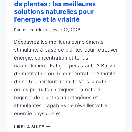
ANS
de plantes : les meilleures
?
solutions naturelles pour
LES
l’énergie et la vitalité
MEILLEURES
SOLUTIONS
Par
pomochoko
janvier 22, 2026
NATURELLES
POUR
Découvrez les meilleurs compléments
LES
stimulants à base de plantes pour retrouver
HOMMES
énergie, concentration et tonus
naturellement. Fatigue persistante ? Baisse
de motivation ou de concentration ? Inutile
de se tourner tout de suite vers la caféine
ou les produits chimiques. La nature
regorge de plantes adaptogènes et
stimulantes, capables de réveiller votre
énergie physique et…
COMPLÉMENT
LIRE LA SUITE
STIMULANT