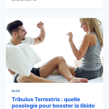
VISAGE
EN
TUNISIE
:
QUELLE
EST
LA
MEILLEURE
AGENCE
EN
2026
?
BLOG
Tribulus Terrestris : quelle
posologie pour booster la libido