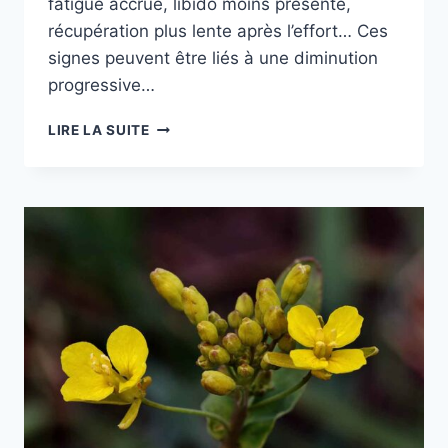
fatigue accrue, libido moins présente,
récupération plus lente après l’effort… Ces
signes peuvent être liés à une diminution
progressive…
TRIBULUS
LIRE LA SUITE
TERRESTRIS
:
LE
COMPLÉMENT
NATUREL
POUR
BOOSTER
LA
LIBIDO
APRÈS
40
ANS