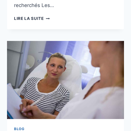
recherchés Les…
TRIBULUS
LIRE LA SUITE
TERRESTRIS
:
EN
COMBIEN
DE
TEMPS
PEUT-
ON
VOIR
LES
RÉSULTATS
?
BLOG