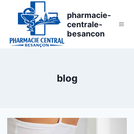
Aller
au
pharmacie-
contenu
centrale-
besancon
blog