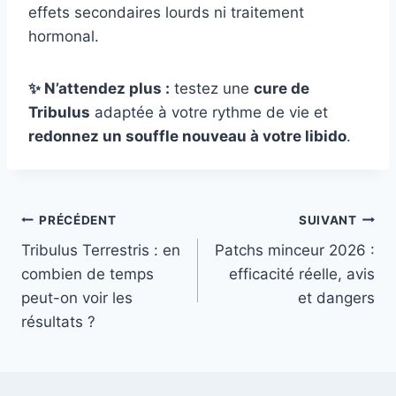
effets secondaires lourds ni traitement
hormonal.
✨ N’attendez plus :
testez une
cure de
Tribulus
adaptée à votre rythme de vie et
redonnez un souffle nouveau à votre libido
.
N
PRÉCÉDENT
SUIVANT
a
Tribulus Terrestris : en
Patchs minceur 2026 :
v
combien de temps
efficacité réelle, avis
i
peut-on voir les
et dangers
g
résultats ?
a
t
i