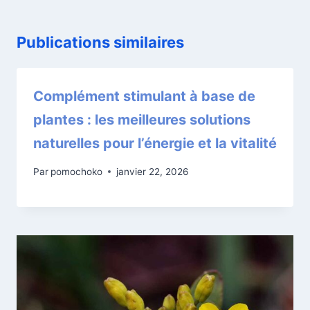
o
n
d
Publications similaires
e
l
’
Complément stimulant à base de
a
plantes : les meilleures solutions
r
naturelles pour l’énergie et la vitalité
t
i
Par
pomochoko
janvier 22, 2026
c
l
e