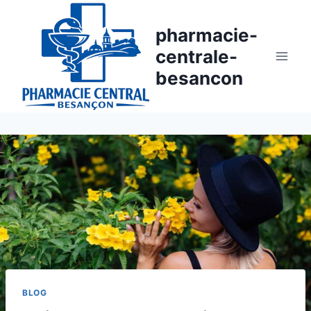
Aller
au
pharmacie-
contenu
centrale-
besancon
BLOG