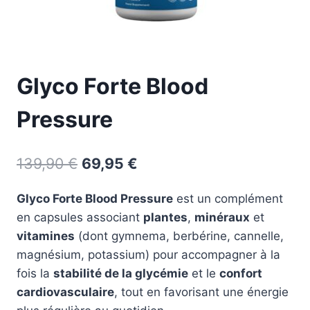
Glyco Forte Blood
Pressure
Le
Le
139,90
€
69,95
€
prix
prix
Glyco Forte Blood Pressure
est un complément
initial
actuel
en capsules associant
plantes
,
minéraux
et
était :
est :
vitamines
(dont gymnema, berbérine, cannelle,
139,90 €.
69,95 €.
magnésium, potassium) pour accompagner à la
fois la
stabilité de la glycémie
et le
confort
cardiovasculaire
, tout en favorisant une énergie