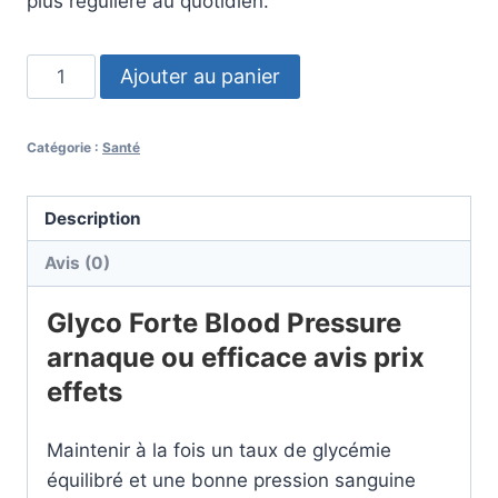
plus régulière au quotidien.
quantité
Ajouter au panier
de
Glyco
Catégorie :
Santé
Forte
Blood
Pressure
Description
Avis (0)
Glyco Forte Blood Pressure
arnaque ou efficace avis prix
effets
Maintenir à la fois un taux de glycémie
équilibré et une bonne pression sanguine