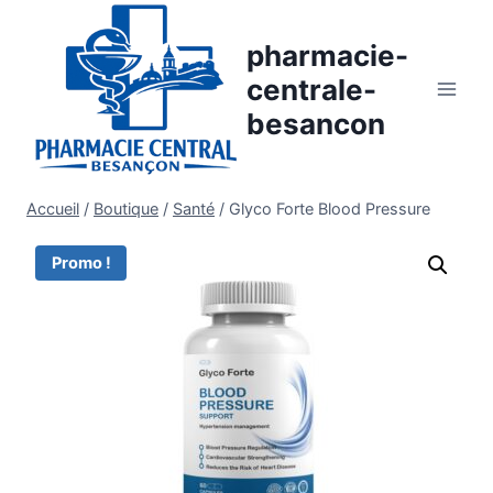
Aller
au
pharmacie-
contenu
centrale-
besancon
Accueil
/
Boutique
/
Santé
/
Glyco Forte Blood Pressure
Promo !