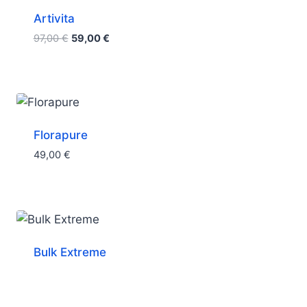
Artivita
Le
Le
97,00
€
59,00
€
prix
prix
initial
actuel
était :
est :
97,00 €.
59,00 €.
Florapure
49,00
€
Bulk Extreme