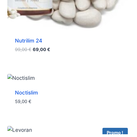
Nutrilim 24
Le
Le
99,00
€
69,00
€
prix
prix
initial
actuel
était :
est :
99,00 €.
69,00 €.
Noctislim
59,00
€
Promo !