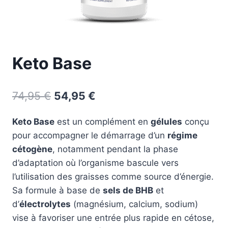
Keto Base
Le
Le
74,95
€
54,95
€
prix
prix
Keto Base
est un complément en
gélules
conçu
initial
actuel
pour accompagner le démarrage d’un
régime
était :
est :
cétogène
, notamment pendant la phase
74,95 €.
54,95 €.
d’adaptation où l’organisme bascule vers
l’utilisation des graisses comme source d’énergie.
Sa formule à base de
sels de BHB
et
d’
électrolytes
(magnésium, calcium, sodium)
vise à favoriser une entrée plus rapide en cétose,