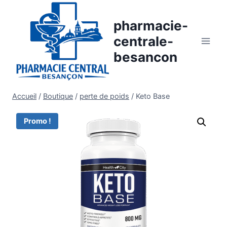
Aller
au
pharmacie-
contenu
centrale-
besancon
Accueil
/
Boutique
/
perte de poids
/
Keto Base
Promo !