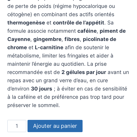
était :
est :
de perte de poids (régime hypocalorique ou
99,95 €.
69,95 €.
cétogène) en combinant des actifs orientés
thermogenèse
et
contrôle de l’appétit
. Sa
formule associe notamment
caféine
,
piment de
Cayenne
,
gingembre
,
fibres
,
picolinate de
chrome
et
L-carnitine
afin de soutenir le
métabolisme, limiter les fringales et aider à
maintenir l’énergie au quotidien. La prise
recommandée est de
2 gélules par jour
avant un
repas avec un grand verre d’eau, en cure
d’environ
30 jours
; à éviter en cas de sensibilité
à la caféine et de préférence pas trop tard pour
préserver le sommeil.
quantité
Ajouter au panier
de