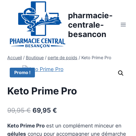
Aller
au
pharmacie-
contenu
centrale-
besancon
Accueil
/
Boutique
/
perte de poids
/
Keto Prime Pro
Promo !
Keto Prime Pro
Le
Le
99,95
€
69,95
€
prix
prix
Keto Prime Pro
est un complément minceur en
initial
actuel
gélules
conçu pour accompagner une démarche