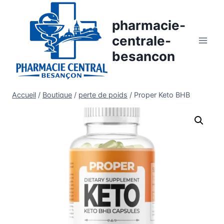
Aller
au
pharmacie-
contenu
centrale-
besancon
Accueil
/
Boutique
/
perte de poids
/
Proper Keto BHB